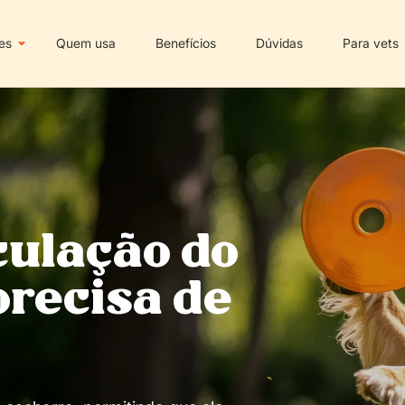
es
Quem usa
Benefícios
Dúvidas
Para vets
culação do
precisa de