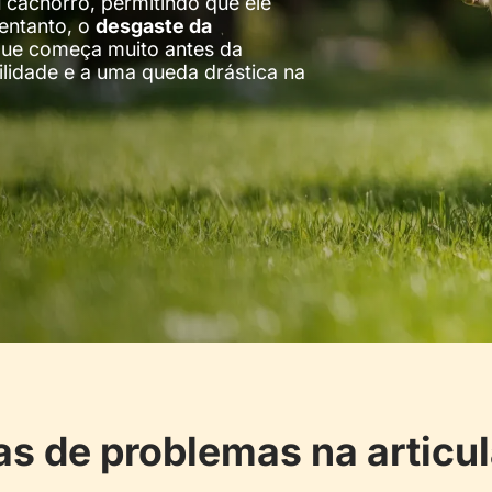
u cachorro, permitindo que ele
 entanto, o
desgaste da
que começa muito antes da
ilidade e a uma queda drástica na
as de problemas na articu